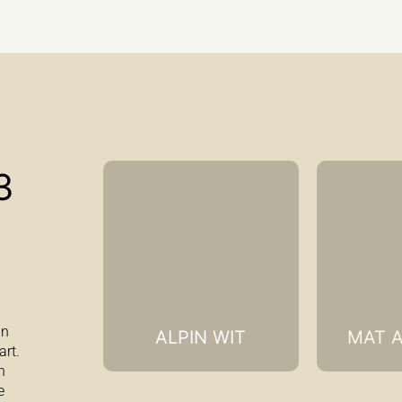
3
in
ALPIN WIT
MAT A
art.
n
e