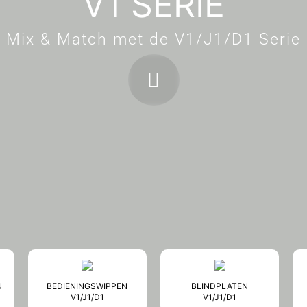
V1 SERIE
Mix & Match met de V1/J1/D1 Serie
N
BEDIENINGSWIPPEN
BLINDPLATEN
V1/J1/D1
V1/J1/D1