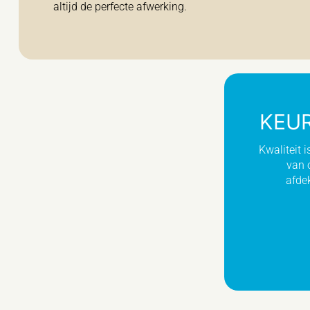
altijd de perfecte afwerking.
KEUR
Kwaliteit 
van 
afdek