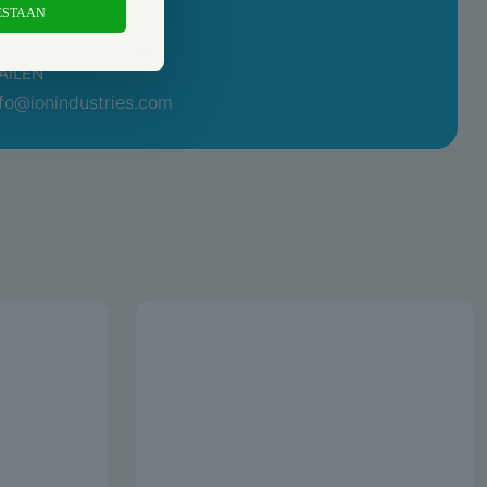
ESTAAN
tuur ons een appje
ing
Gelakt
AILEN
e
Glanzend
nfo@ionindustries.com
Alpin Wit
baar)
9.016
Nee
Nee
P)
IP20
IK00
Klembevestiging
0.055 mtr
0.01 mtr