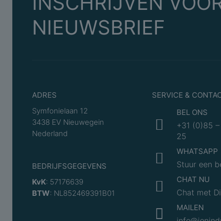
INSCHRIJVEN VOOR
NIEUWSBRIEF
ADRES
SERVICE & CONTA
Symfonielaan 12
BEL ONS
3438 EV Nieuwegein
+31 (0)85 –
Nederland
25
WHATSAPP
Stuur een b
BEDRIJFSGEGEVENS
CHAT NU
KvK
: 57176639
Chat met 
BTW
: NL852469391B01
MAILEN
info@ionind