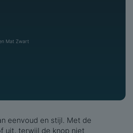
 en Mat Zwart
n eenvoud en stijl. Met de
uit, terwijl de knop niet