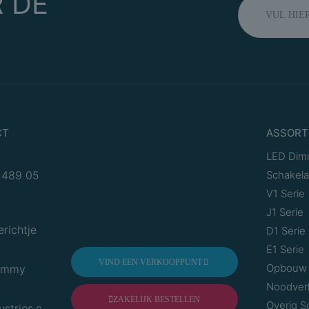
 DE
CT
ASSORT
LED Dim
 489 05
Schakela
V1 Serie
J1 Serie
erichtje
D1 Serie
E1 Serie
VIND EEN VERKOOPPUNT
Opbouw 
Dimmy
Noodverl
ZAKELIJK BESTELLEN
Overig S
ustries.com