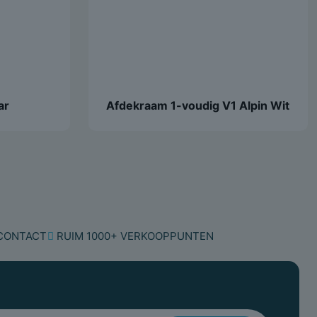
0.055 mtr
55 Millimeter
8 Millimeter
ar
Afdekraam 1-voudig V1 Alpin Wit
n)
1 Millimeter
Bedieningswip Wisselschakelaar V1/J1/D1
Alpin Wit
0.02 kg
 CONTACT
RUIM 1000+ VERKOOPPUNTEN