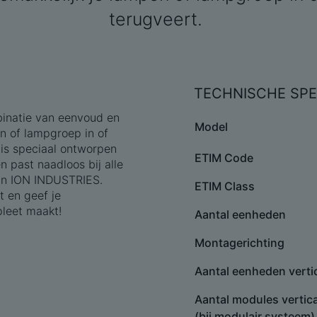
terugveert.
TECHNISCHE SPE
binatie van eenvoud en
Model
en of lampgroep in of
 is speciaal ontworpen
ETIM Code
 past naadloos bij alle
van ION INDUSTRIES.
ETIM Class
t en geef je
pleet maakt!
Aantal eenheden
Montagerichting
Aantal eenheden verti
Aantal modules vertic
(bij modulair systeem)