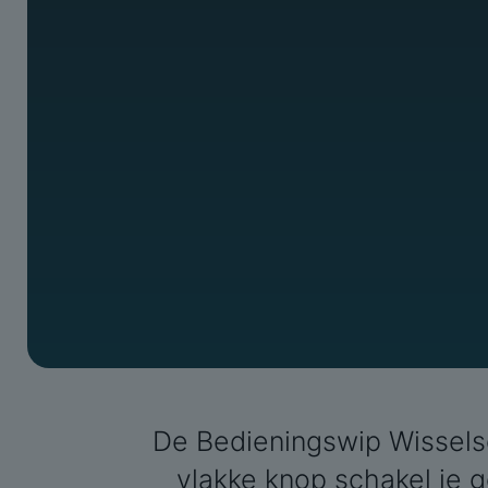
De Bedieningswip Wisselsc
vlakke knop schakel je g