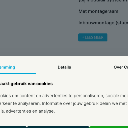
Met montageraam
Inbouwmontage (stuc
Geschikt voor vloerpo
+ LEES MEER
Geschikt voor wandgo
Geschikt voor
inbouwinstallatie (gee
temming
Details
Over
C
stucwerk)
HULP OF ADVI
Tekstveld/beschrijvin
aakt gebruik van cookies
NODIG?
Materiaal
kies om content en advertenties te personaliseren, sociale med
rkeer te analyseren. Informatie over jouw gebruik delen we met
Materiaalkwaliteit
Wij staan voor je klaar. Neem contact 
ia, advertenties en analyse.
Halogeenvrij
BEL ONS
W
Antibacteriële behand