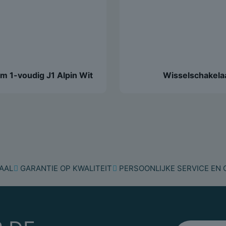
Diepte
Inbouwbreedte
Inbouwhoogte
m 1-voudig J1 Alpin Wit
Wisselschakela
Diameter boring (gate
Variant
Gewicht
AAL
GARANTIE OP KWALITEIT
PERSOONLIJKE SERVICE EN