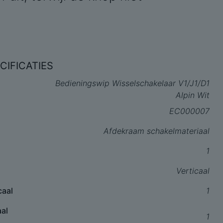
CIFICATIES
Bedieningswip Wisselschakelaar V1/J1/D1
Alpin Wit
EC000007
Afdekraam schakelmateriaal
1
Verticaal
caal
1
aal
1