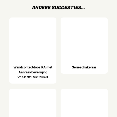
Kleur
ANDERE SUGGESTIES…
Mat Zwart
RAL-nummer (vergelijkbaar)
9.017
Transparant
Nee
Met klapdeksel
Nee
Beschermingsgraad (IP)
Wandcontactdoos RA met
Serieschakelaar
Aanraakbeveiliging
IP20
V1/J1/D1 Mat Zwart
Slagvastheid
IK00
Bevestigingswijze
Klembevestiging
Breedte