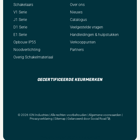
Schakelaars
Over ons
V1 Serie
Nieuws
J1 Serie
Catalogus
D1 Serie
Veelgestelde vragen
E1 Serie
Handleidingen & hulpstukken
Opbouw IP55
Verkooppunten
Noodverlichting
Partners
Overig Schakelmateriaal
GECERTIFICEERDE KEURMERKEN
© 2026 ION Industries | Alle rechten voorbehouden |
Algemene voorwaarden
|
Privacyverklaring
|
Sitemap
| Gelanceerd door
Social Road
🚀
“MORE THAN JUST A DIMMER”