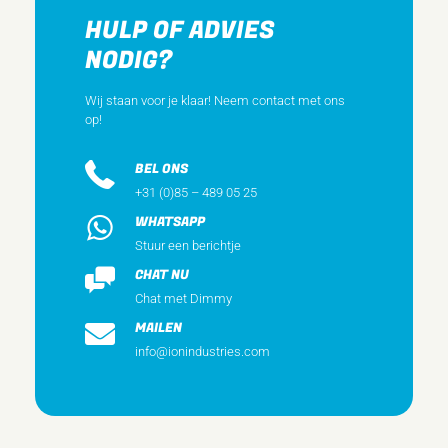
Geschikt voor inbouwinstallatie (geen stucwerk)
HULP OF ADVIES
Ja
NODIG?
Tekstveld/beschrijvingsvlak
Nee
Wij staan voor je klaar! Neem contact met ons
op!
Materiaal
Overig
BEL ONS
Materiaalkwaliteit
+31 (0)85 – 489 05 25
Overig
WHATSAPP
Halogeenvrij
Stuur een berichtje
Ja
CHAT NU
Antibacteriële behandeling
Chat met Dimmy
Nee
MAILEN
info@ionindustries.com
Oppervlaktebescherming
Gelakt
Uitvoering oppervlakte
Mat