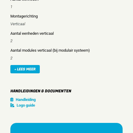
1
Montagerichting
Verticaal
Aantal eenheden verticaal
2
Aantal modules verticaal (bij modulair systeem)
2
Met montageraam
+ LEES MEER
Nee
Inbouwmontage (stucwerk)
HANDLEIDINGEN & DOCUMENTEN
Ja
Handleiding
Geschikt voor vloerpot
Logo guide
Nee
Geschikt voor wandgoot
Nee