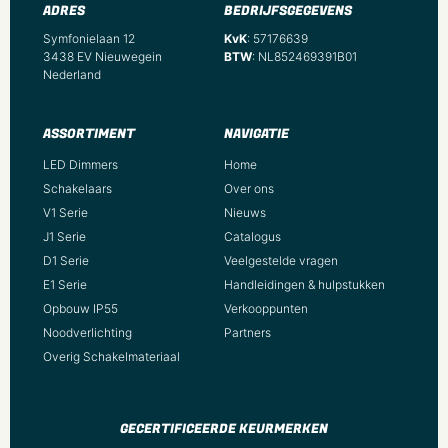
ADRES
BEDRIJFSGEGEVENS
Symfonielaan 12
KvK
: 57176639
3438 EV Nieuwegein
BTW
: NL852469391B01
Nederland
ASSORTIMENT
NAVIGATIE
LED Dimmers
Home
Schakelaars
Over ons
V1 Serie
Nieuws
J1 Serie
Catalogus
D1 Serie
Veelgestelde vragen
E1 Serie
Handleidingen & hulpstukken
Opbouw IP55
Verkooppunten
Noodverlichting
Partners
Overig Schakelmateriaal
GECERTIFICEERDE KEURMERKEN