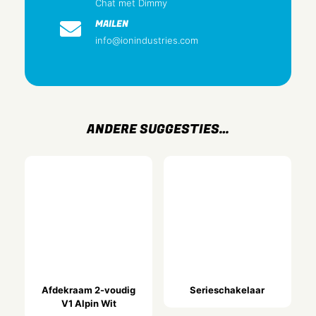
Antibacteriële behandeling
Chat met Dimmy
Nee
MAILEN
info@ionindustries.com
Oppervlaktebescherming
Gelakt
Uitvoering oppervlakte
Glanzend
Kleur
ANDERE SUGGESTIES…
Alpin Wit
RAL-nummer (vergelijkbaar)
9.016
Transparant
Nee
Met klapdeksel
Nee
Beschermingsgraad (IP)
Afdekraam 2-voudig
Serieschakelaar
V1 Alpin Wit
IP20