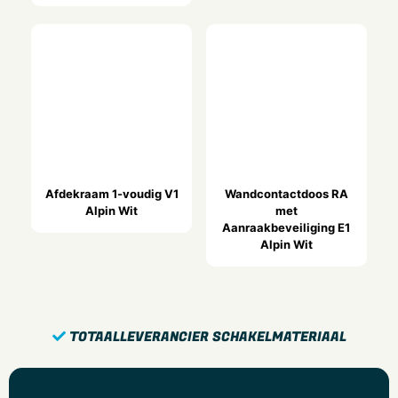
Slagvastheid
IK00
Bevestigingswijze
Klembevestiging
Breedte
0.055 mtr
Hoogte
0.01 mtr
Afdekraam 1-voudig V1
Wandcontactdoos RA
Alpin Wit
met
Diepte
Aanraakbeveiliging E1
0.055 mtr
Alpin Wit
Inbouwbreedte
55 Millimeter
Inbouwhoogte
TOTAALLEVERANCIER SCHAKELMATERIAAL
8 Millimeter
Diameter boring (gaten)
1 Millimeter