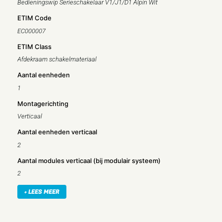
Bedieningswip Serieschakelaar V1/J1/D1 Alpin Wit
ETIM Code
EC000007
ETIM Class
Afdekraam schakelmateriaal
Aantal eenheden
1
Montagerichting
Verticaal
Aantal eenheden verticaal
2
Aantal modules verticaal (bij modulair systeem)
2
Met montageraam
+ LEES MEER
Nee
Inbouwmontage (stucwerk)