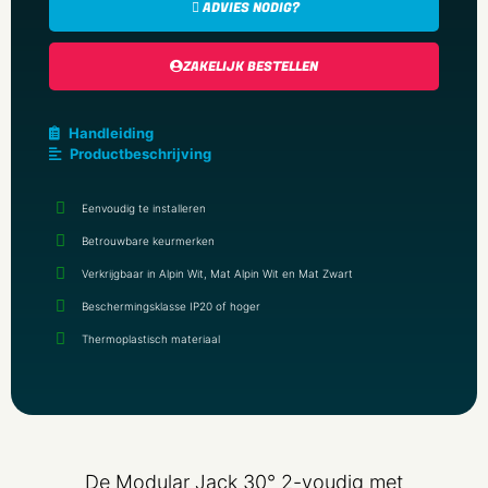
ADVIES NODIG?
ZAKELIJK BESTELLEN
Handleiding
Productbeschrijving
Eenvoudig te installeren
Betrouwbare keurmerken
Verkrijgbaar in Alpin Wit, Mat Alpin Wit en Mat Zwart
Beschermingsklasse IP20 of hoger
Thermoplastisch materiaal
De Modular Jack 30° 2-voudig met