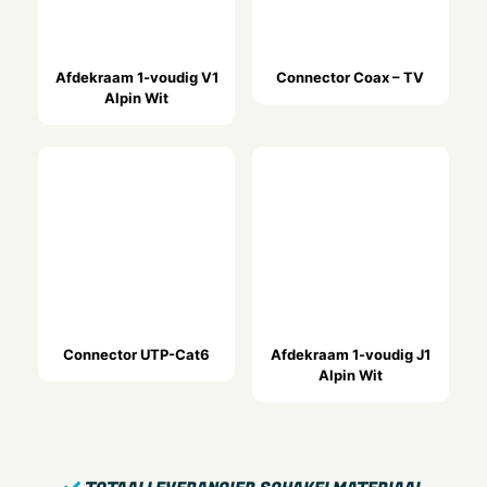
Aantal modules (bij modulair systeem)
1
Incl. connectoren
Afdekraam 1-voudig V1
Connector Coax – TV
Alpin Wit
Nee
Geschikt voor aantal connectoren
2
Met trekontlasting
Nee
Bussen afgeschermd
Nee
Afgeschermde behuizing
Nee
Connector UTP-Cat6
Afdekraam 1-voudig J1
Alpin Wit
Kroonsteen
Nee
Met verlichting
Nee