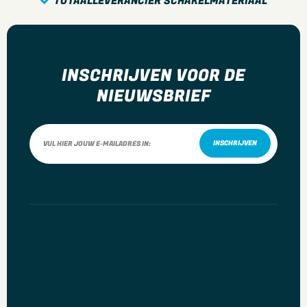
TOTAALLEVERANCIER SCHAKELMATERIAAL
Geschikt voor beschermingsgraad (IP)
IP20
Slagvastheid
INSCHRIJVEN VOOR DE
IK00
NIEUWSBRIEF
Schakelmateriaalbreedte
71 Millimeter
Schakelmateriaalhoogte
INSCHRIJVEN
71 Millimeter
Schakelmateriaaldiepte
45 Millimeter
Min. diepte van de inbouwdoos
50 Millimeter
Variant
Modular Jack 30° 2-voudig met Centraalplaat V1/J1/D1 Alpin Wit
Breedte