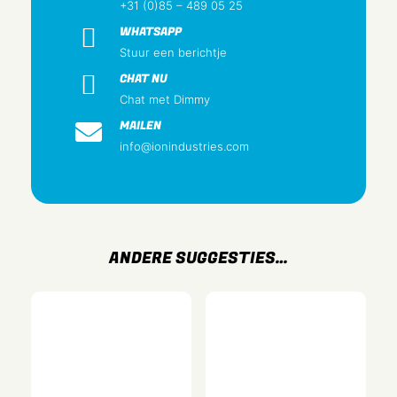
+31 (0)85 – 489 05 25
Ja
WHATSAPP
Antibacteriële behandeling
Stuur een berichtje
Nee
CHAT NU
Oppervlaktebescherming
Chat met Dimmy
Gelakt
MAILEN
info@ionindustries.com
Uitvoering oppervlakte
Glanzend
Kleur
Alpin Wit
RAL-nummer (vergelijkbaar)
ANDERE SUGGESTIES…
9.016
Transparant
Nee
Bevestigingswijze
Bevestiging met schroef