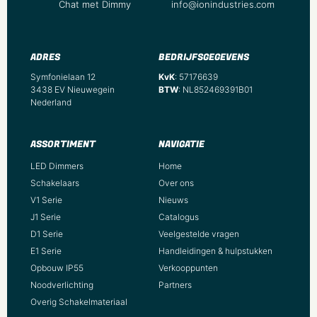
Chat met Dimmy
info@ionindustries.com
ADRES
BEDRIJFSGEGEVENS
Symfonielaan 12
KvK
: 57176639
3438 EV Nieuwegein
BTW
: NL852469391B01
Nederland
ASSORTIMENT
NAVIGATIE
LED Dimmers
Home
Schakelaars
Over ons
V1 Serie
Nieuws
J1 Serie
Catalogus
D1 Serie
Veelgestelde vragen
E1 Serie
Handleidingen & hulpstukken
Opbouw IP55
Verkooppunten
Noodverlichting
Partners
Overig Schakelmateriaal