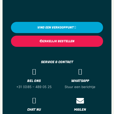
0.071 mtr
Hoogte
0.045 mtr
Diepte
VIND EEN VERKOOPPUNT
0.071 mtr
Gewicht
ZAKELIJK BESTELLEN
0.03 kg
SERVICE & CONTACT
BEL ONS
WHATSAPP
+31 (0)85 – 489 05 25
Stuur een berichtje
CHAT NU
MAILEN