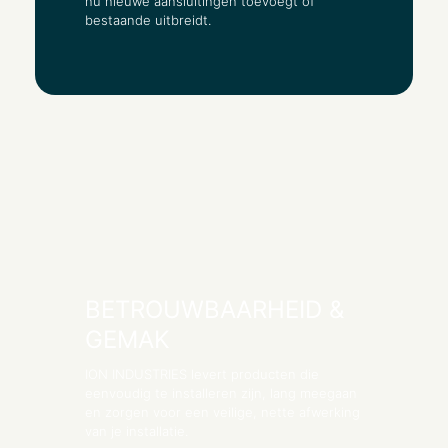
nu nieuwe aansluitingen toevoegt of
bestaande uitbreidt.
BETROUWBAARHEID &
GEMAK
ION INDUSTRIES levert producten die
eenvoudig te installeren zijn, lang meegaan
en zorgen voor een veilige, nette afwerking
van je installatie.