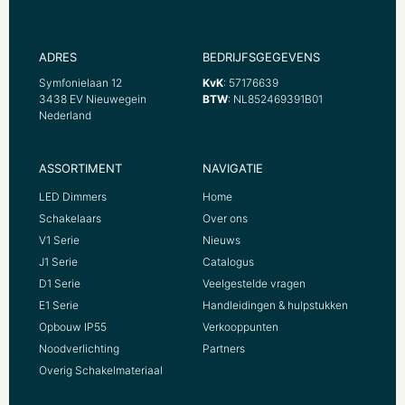
ADRES
BEDRIJFSGEGEVENS
Symfonielaan 12
KvK
: 57176639
3438 EV Nieuwegein
BTW
: NL852469391B01
Nederland
ASSORTIMENT
NAVIGATIE
LED Dimmers
Home
Schakelaars
Over ons
V1 Serie
Nieuws
J1 Serie
Catalogus
D1 Serie
Veelgestelde vragen
E1 Serie
Handleidingen & hulpstukken
Opbouw IP55
Verkooppunten
Noodverlichting
Partners
Overig Schakelmateriaal