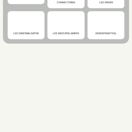
CONNECTOREN
LED DRIVER
LED DIMSTABILISATOR
LED INDICATIELAMPEN
DEMONTAGETOOL