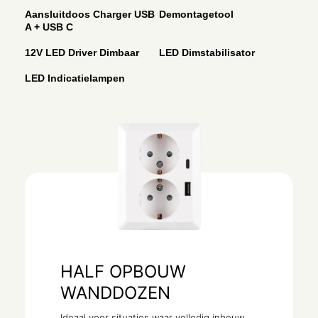
Aansluitdoos Charger USB
Demontagetool
A + USB C
12V LED Driver Dimbaar
LED Dimstabilisator
LED Indicatielampen
HALF OPBOUW
WANDDOZEN
Ideaal voor situaties waar volledig inbouw