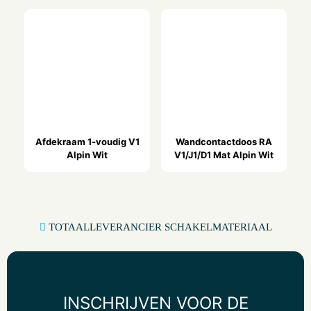
Met oriëntatieverlichting
Nee
Overspanningsbeveiliging
Nee
Foutstroombeveiliging
Nee
Met glaszekering
Nee
Afdekraam 1-voudig V1
Wandcontactdoos RA
Alpin Wit
V1/J1/D1 Mat Alpin Wit
Speciale voeding
Overig
Montagewijze
Inbouw (stucwerk)
TOTAALLEVERANCIER SCHAKELMATERIAAL
Bevestigingswijze
Klauw-/schroefbevestiging
Materiaal
Metaal
INSCHRIJVEN VOOR DE