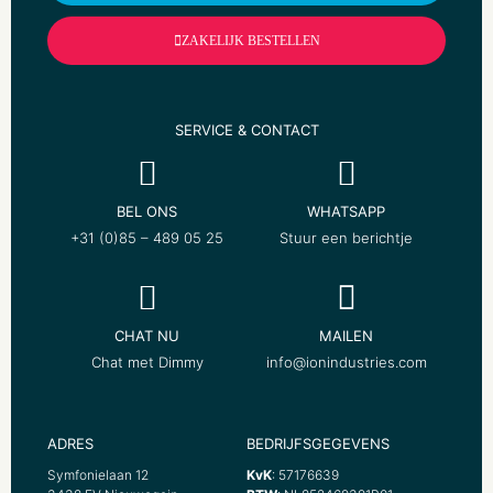
Kleur schakelelement
ZAKELIJK BESTELLEN
Blauw
Stekkerstand gedraaid
Nee
SERVICE & CONTACT
Nom. stroom
16 Ampère
BEL ONS
WHATSAPP
Nom. spanning
+31 (0)85 – 489 05 25
Stuur een berichtje
230 Volt
Frequentie
50 – 60 Hertz
CHAT NU
MAILEN
Geschikt voor beschermingsgraad (IP)
Chat met Dimmy
info@ionindustries.com
IP20
Slagvastheid
IK00
ADRES
BEDRIJFSGEGEVENS
Schakelmateriaalbreedte
Symfonielaan 12
KvK
: 57176639