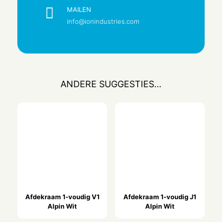
Alpin Wit
MAILEN
info@ionindustries.com
RAL-nummer (vergelijkbaar)
9.016
Metallic
Nee
Transparant
ANDERE SUGGESTIES…
Nee
Afsluitbaar
Nee
Uitwerpmechanisme
Nee
Geïsoleerde montage
Nee
Met functieverlichting
Afdekraam 1-voudig V1
Afdekraam 1-voudig J1
Alpin Wit
Alpin Wit
Nee