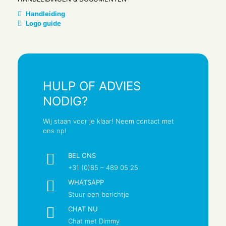
1
Handleiding
Aantal modules (bij modulair systeem)
Logo guide
1
Aantal fasen
1
Opdruk/indicatie
HULP OF ADVIES
Data
NODIG?
Aansluitwijze
Steekklem
Wij staan voor je klaar! Neem contact met
ons op!
Met klapdeksel
Nee
BEL ONS
Met verhoogde aanraakbeveiliging
+31 (0)85 – 489 05 25
Nee
WHATSAPP
Tekstveld/beschrijvingsvlak
Stuur een berichtje
Nee
CHAT NU
Kleur
Chat met Dimmy