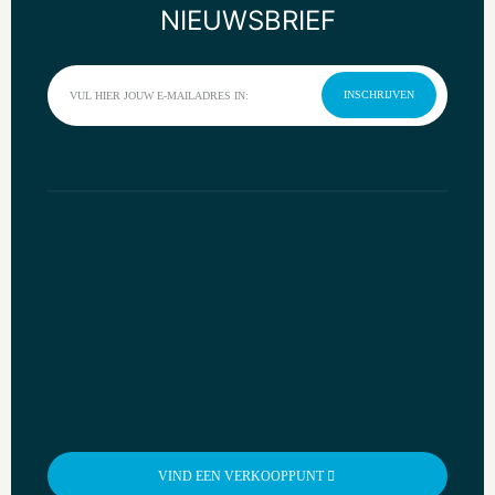
NIEUWSBRIEF
Materiaalkwaliteit
Aluminium
Halogeenvrij
INSCHRIJVEN
Nee
Oppervlaktebescherming
Gelakt
Uitvoering oppervlakte
Glanzend
Antibacteriële behandeling
Nee
Met doorlusvoorziening
Nee
Aantal doorlussen
2
Met aan/uitschakelaar
VIND EEN VERKOOPPUNT
Nee