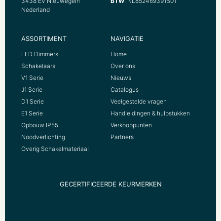
3438 EV Nieuwegein
BTW
: NL852469391B01
71 Millimeter
Nederland
Schakelmateriaalhoogte
71 Millimeter
ASSORTIMENT
NAVIGATIE
Schakelmateriaaldiepte
LED Dimmers
Home
32 Millimeter
Schakelaars
Over ons
Min. diepte van de inbouwdoos
V1 Serie
Nieuws
40 Millimeter
J1 Serie
Catalogus
D1 Serie
Veelgestelde vragen
Compatible met Apple HomeKit
E1 Serie
Handleidingen & hulpstukken
Nee
Opbouw IP55
Verkooppunten
Compatible met Amazon Alexa
Noodverlichting
Partners
Nee
Overig Schakelmateriaal
Compatible met Google Assistant
Nee
GECERTIFICEERDE KEURMERKEN
Met IFTTT ondersteuning
Nee
Voor zware omstandigheden (conform VDE)