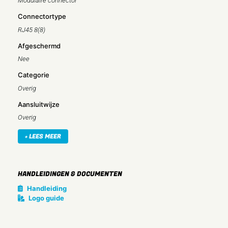
Modulaire connector
Connectortype
RJ45 8(8)
Afgeschermd
Nee
Categorie
Overig
Aansluitwijze
Overig
Speciaal gereedschap noodzakelijk
+ LEES MEER
Nee
Geschikt voor ronde kabel
HANDLEIDINGEN & DOCUMENTEN
Nee
Handleiding
Geschikt voor platte kabel
Logo guide
Nee
Geschikt voor snoerdraadgeleider