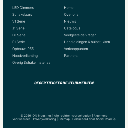
LED Dimmers
Home
Schakelaars
Over ons
V1 Serie
Nieuws
J1 Serie
Catalogus
D1 Serie
Veelgestelde vragen
E1 Serie
Handleidingen & hulpstukken
Opbouw IP55
Verkooppunten
Noodverlichting
Partners
Overig Schakelmateriaal
GECERTIFICEERDE KEURMERKEN
© 2026 ION Industries | Alle rechten voorbehouden |
Algemene
voorwaarden
|
Privacyverklaring
|
Sitemap
| Gelanceerd door
Social Road
🚀