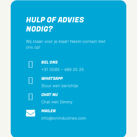
Nee
Geschikt voor massieve geleider
HULP OF ADVIES
Ja
NODIG?
Kleur
Grijs
Wij staan voor je klaar! Neem contact met
ons op!
Transparant
Nee
BEL ONS
Compatibel met Grade2TV volgens XP-C 90-483
+31 (0)85 – 489 05 25
Nee
WHATSAPP
Compatibel met Grade3TV volgens XP-C 90-483
Stuur een berichtje
Nee
CHAT NU
Variant
Chat met Dimmy
Connector Coax – TV
MAILEN
info@ionindustries.com
Breedte
0.02 mtr
Hoogte