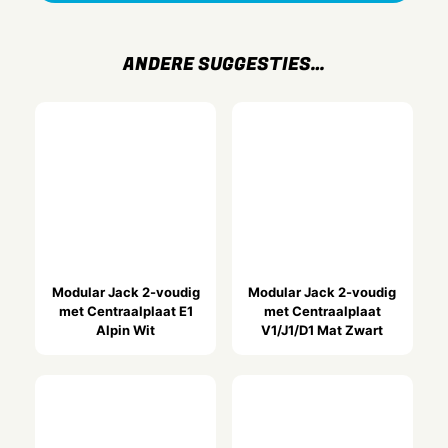
0.08 mtr
Diepte
ANDERE SUGGESTIES…
0.02 mtr
Gewicht
0.1 kg
Uitvoering
Jack (chassisdeel)
Modular Jack 2-voudig
Modular Jack 2-voudig
met Centraalplaat E1
met Centraalplaat
Alpin Wit
V1/J1/D1 Mat Zwart