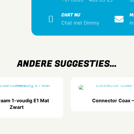
Kleur
CHAT NU
M
RAL-nummer
Chat met Dimmy
i
(vergelijkbaar)
Transparant
Bevestigingswijze
ANDERE SUGGESTIES…
Aantal modules (bij
modulair systeem)
Incl. connectoren
Geschikt voor aantal
connectoren
aam 1-voudig E1 Mat
Connector Coax 
Zwart
Met trekontlasting
Bussen afgeschermd