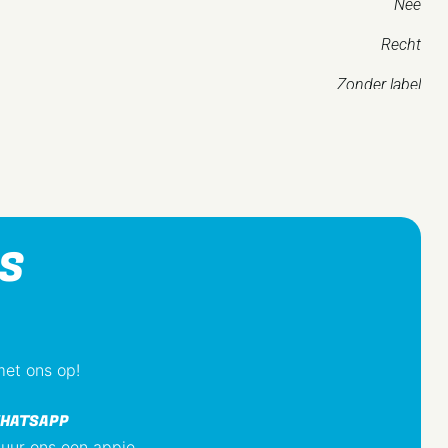
Nee
Recht
Zonder label
Nee
Inbouw (stucwerk)
Metaal
Aluminium
ES
Ja
Nee
met ons op!
ing
Gelakt
HATSAPP
e
Mat
tuur ons een appje