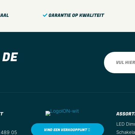
Afgeschermde behuiz
Kroonsteen
IAAL
GARANTIE OP KWALITEIT
Met verlichting
Geschikt voor
beschermingsgraad (I
 DE
Slagvastheid
Schakelmateriaalbreed
Schakelmateriaalhoog
Schakelmateriaaldiept
Min. diepte van de
inbouwdoos
CT
ASSORT
LED Dim
Variant
VIND EEN VERKOOPPUNT
 489 05
Schakela