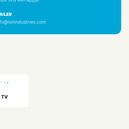
Mat Zwart
AILEN
9.017
nfo@ionindustries.com
Nee
Bevestiging met schroef
1
Nee
2
– TV
Nee
Nee