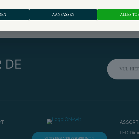
REN
AANPASSEN
ALLES TO
AAL
GARANTIE OP KWALITEIT
PERSOONLIJKE SERVICE EN
 DE
CT
ASSORT
LED Dim
VIND EEN VERKOOPPUNT