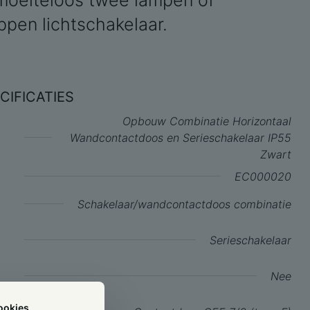
 moeiteloos twee lampen of
pen lichtschakelaar.
CIFICATIES
Opbouw Combinatie Horizontaal
Wandcontactdoos en Serieschakelaar IP55
Zwart
EC000020
Schakelaar/wandcontactdoos combinatie
Serieschakelaar
Nee
ookies