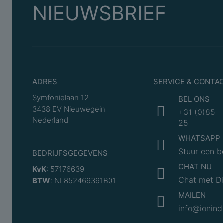
NIEUWSBRIEF
ADRES
SERVICE & CONTA
Symfonielaan 12
BEL ONS
3438 EV Nieuwegein
+31 (0)85 –
Nederland
25
WHATSAPP
Stuur een b
BEDRIJFSGEGEVENS
CHAT NU
KvK
: 57176639
Chat met 
BTW
: NL852469391B01
MAILEN
info@ionind