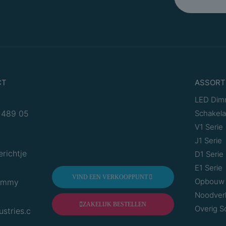
Aantal actieve contac
(vlak)
Schakelmateriaalbreed
Schakelmateriaalhoog
Schakelmateriaaldiept
CT
ASSORT
Compatible met Apple
LED Dim
HomeKit
 489 05
Schakela
V1 Serie
Compatible met Googl
Assistant
J1 Serie
erichtje
D1 Serie
Compatible met Amaz
E1 Serie
Alexa
VIND EEN VERKOOPPUNT
Opbouw 
Dimmy
Met IFTTT ondersteun
Noodverl
ZAKELIJK BESTELLEN
Overig S
ustries.com
Variant