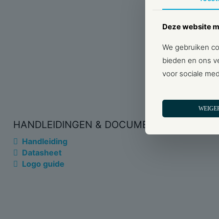
Deze website m
We gebruiken coo
bieden en ons ve
voor sociale med
WEIGE
HANDLEIDINGEN & DOCUMENTEN
Handleiding
Datasheet
Logo guide