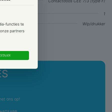
Contactdoos CEE 7/3 (type F)
1
Wip/drukker
ia-functies te
 onze partners
Horizontaal
Bevestiging met schroef
Nee
ESTAAN
Overig
ES
Kunststof
Thermoplast
Ja
met ons op!
ing
Gelakt
HATSAPP