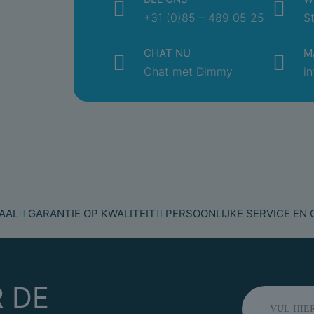
Uitvoering oppervlakt
+31 (0)85 – 489 05 25
S
Kleur
CHAT NU
M
Transparant
Chat met Dimmy
i
Geschikt voor
beschermingsgraad (I
Nom. spanning
Nom. stroom
wandcontactdoos
Nom. (meet)stroom
AAL
GARANTIE OP KWALITEIT
PERSOONLIJKE SERVICE EN
Overspanningsbeveili
Foutstroombeveiliging
 DE
Met glaszekering