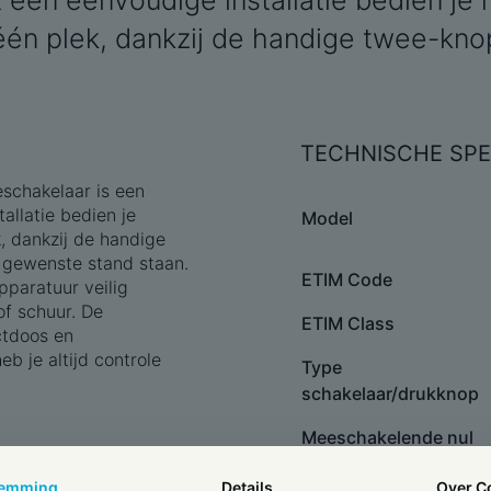
t een eenvoudige installatie bedien je
én plek, dankzij de handige twee-knop
TECHNISCHE SPE
chakelaar is een
allatie bedien je
Model
 dankzij de handige
e gewenste stand staan.
ETIM Code
pparatuur veilig
of schuur. De
ETIM Class
tdoos en
eb je altijd controle
Type
schakelaar/drukknop
Meeschakelende nul
Uitvoering
temming
Details
Over
C