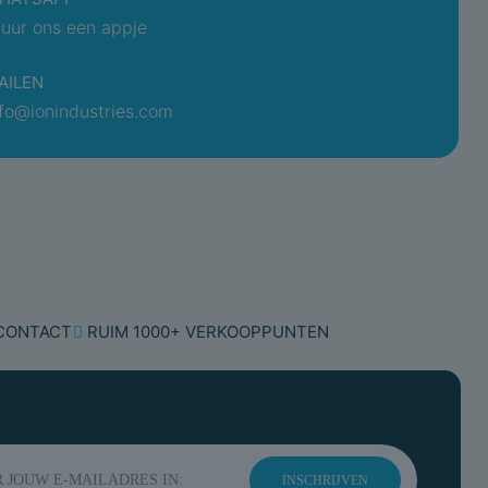
e
Mat
tuur ons een appje
Zwart
AILEN
Nee
nfo@ionindustries.com
IP55
P)
230 Volt
16 Ampère
16 Ampère
 CONTACT
RUIM 1000+ VERKOOPPUNTEN
ging
Nee
Nee
Nee
INSCHRIJVEN