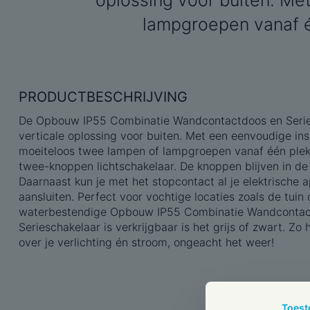
oplossing voor buiten. Me
lampgroepen vanaf é
PRODUCTBESCHRIJVING
De Opbouw IP55 Combinatie Wandcontactdoos en Series
verticale oplossing voor buiten. Met een eenvoudige inst
moeiteloos twee lampen of lampgroepen vanaf één plek,
twee-knoppen lichtschakelaar. De knoppen blijven in d
Daarnaast kun je met het stopcontact al je elektrische a
aansluiten. Perfect voor vochtige locaties zoals de tuin 
waterbestendige Opbouw IP55 Combinatie Wandcontac
Serieschakelaar is verkrijgbaar is het grijs of zwart. Zo h
over je verlichting én stroom, ongeacht het weer!
Toes