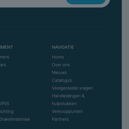
ten
2
te
65 Millimeter
te
150 Millimeter
e
53 Millimeter
IMENT
NAVIGATIE
mers
Home
Nee
ars
Over ons
Nieuws
e
Nee
Catalogus
Veelgestelde vragen
on
Nee
Handleidingen &
IP55
hulpstukken
ing
Nee
ichting
Verkooppunten
chakelmateriaal
Partners
Opbouw Combinatie Horizontaal
Wandcontactdoos en Serieschakelaar IP55