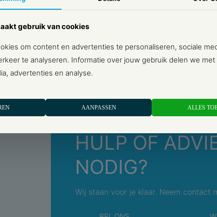
wandcontactdoos
aakt gebruik van cookies
Aantal contactdozen
Bedieningswijze
kies om content en advertenties te personaliseren, sociale med
rkeer te analyseren. Informatie over jouw gebruik delen we met
Montagerichting
+ LEES MEER
ia, advertenties en analyse.
Bevestigingswijze
Met verlichting
REN
AANPASSEN
ALLES TO
Montagewijze
HULP OF ADVI
Materiaal
NODIG?
Materiaalkwaliteit
Halogeenvrij
Wij staan voor je klaar. Neem contact 
Oppervlaktebescherm
BEL ONS
W