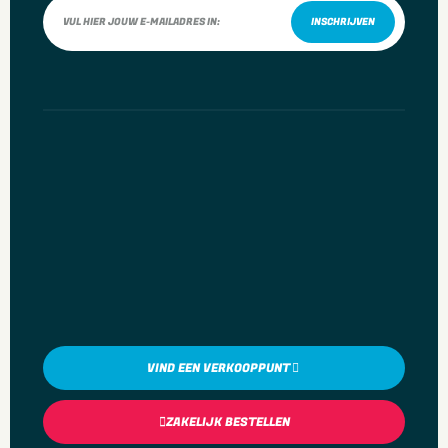
INSCHRIJVEN
Spanningstype
AC
Nom. spanning
220 – 240 Volt
Voorschakelapparaat
LED regeling spanningsgestuurd
Verwisselbare voorschakelapparatuur
Nee
Lichtverdeler
Refractorlens
Max. aantal armaturen per leidingbeveiligingsschakelaar B16
1
VIND EEN VERKOOPPUNT
Max. aantal armaturen per leidingbeveiligingsschakelaar C16
1
ZAKELIJK BESTELLEN
Nom. levensduur L70/B50 bij 25 °C