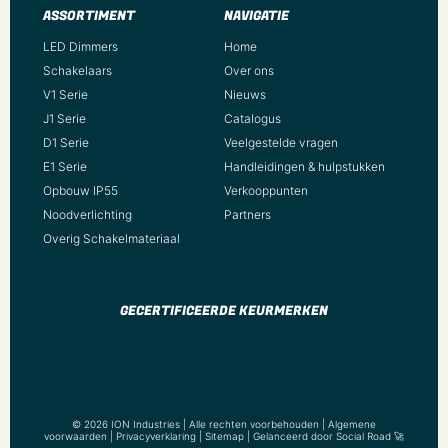
Beschermingsgraad (NEMA)
ASSORTIMENT
NAVIGATIE
Overig
LED Dimmers
Home
Slagvastheid
Schakelaars
Over ons
IK08
V1 Serie
Nieuws
J1 Serie
Catalogus
Beschermingsklasse volgens IEC 61140
D1 Serie
Veelgestelde vragen
II
E1 Serie
Handleidingen & hulpstukken
Armatuur met begrensde oppervlaktetemperatuur "D-
Opbouw IP55
Verkooppunten
teken" volgens EN 60598-2-24
Noodverlichting
Partners
Ja
Overig Schakelmateriaal
Nom. omgevingstemperatuur volgens IEC62722-2-1
25 – 25 Graden Celsius
GECERTIFICEERDE KEURMERKEN
Lichtopbrengst bij noodbedrijf
420 Lumen
Max. systeemvermogen
5 Watt
© 2026 ION Industries | Alle rechten voorbehouden |
Algemene
Stroomverbruik in noodmodus
voorwaarden
|
Privacyverklaring
|
Sitemap
| Gelanceerd door
Social Road
🚀