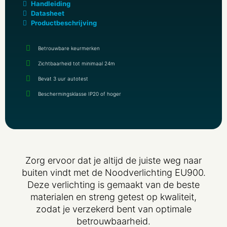
Handleiding
Datasheet
Productbeschrijving
Betrouwbare keurmerken
Zichtbaarheid tot minimaal 24m
Bevat 3 uur autotest
Beschermingsklasse IP20 of hoger
Zorg ervoor dat je altijd de juiste weg naar
buiten vindt met de Noodverlichting EU900.
Deze verlichting is gemaakt van de beste
materialen en streng getest op kwaliteit,
zodat je verzekerd bent van optimale
betrouwbaarheid.