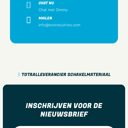
CHAT NU
Lamptype
Chat met Dimmy
LED niet uitwisselbaar
MAILEN
Met lichtbron
info@ionindustries.com
Ja
Geschikt voor aantal lichtbronnen
2
Lamphouder
Geen
Aantal verlichtingskoppen
TOTAALLEVERANCIER SCHAKELMATERIAAL
2
Materiaal behuizing
Staal
Kleur behuizing
INSCHRIJVEN VOOR DE
Wit
NIEUWSBRIEF
Materiaal afdekking
Overig