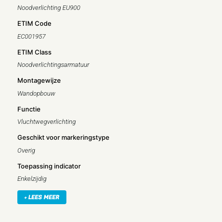
Noodverlichting EU900
ETIM Code
EC001957
ETIM Class
Noodverlichtingsarmatuur
Montagewijze
Wandopbouw
Functie
Vluchtwegverlichting
Geschikt voor markeringstype
Overig
Toepassing indicator
Enkelzijdig
Incl. pictogram
+ LEES MEER
Nee