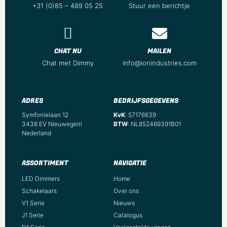
+31 (0)85 – 489 05 25
Stuur een berichtje
CHAT NU
MAILEN
Chat met Dimmy
info@ionindustries.com
ADRES
BEDRIJFSGEGEVENS
Symfonielaan 12
KvK
: 57176639
3438 EV Nieuwegein
BTW
: NL852469391B01
Nederland
ASSORTIMENT
NAVIGATIE
LED Dimmers
Home
Schakelaars
Over ons
V1 Serie
Nieuws
J1 Serie
Catalogus