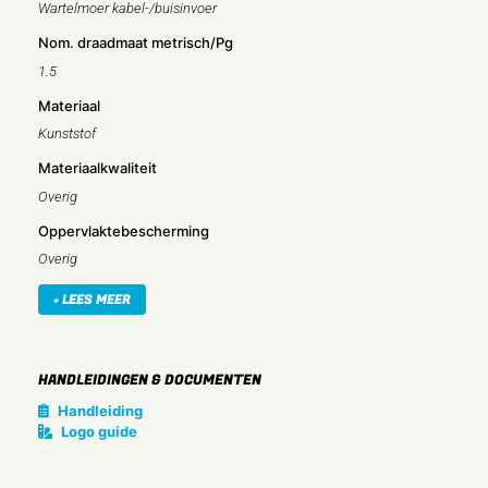
Wartelmoer kabel-/buisinvoer
Nom. draadmaat metrisch/Pg
1.5
Materiaal
Kunststof
Materiaalkwaliteit
Overig
Oppervlaktebescherming
Overig
Halogeenvrij
+ LEES MEER
Ja
Glasvezelversterkt
HANDLEIDINGEN & DOCUMENTEN
Nee
Handleiding
Slagvast
Logo guide
Ja
Kleur