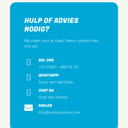
Grijs
Vorm
HULP OF ADVIES
Zeshoekig
NODIG?
Met aardingspunten
Nee
Wij staan voor je klaar! Neem contact met
ons op!
Variant
Invoerstuk M20 met Wartel doorlaat 7-12 mm Grijs
BEL ONS
Breedte
+31 (0)85 – 489 05 25
3.5 cm
WHATSAPP
Hoogte
Stuur een berichtje
5 cm
CHAT NU
Diepte
Chat met Dimmy
3 cm
MAILEN
info@ionindustries.com
Gewicht
0.2 kg