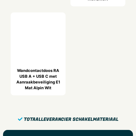
Nee
Beschermingsgraad (IP)
IP20
Slagvastheid
IK00
Bevestigingswijze
Klem-/schroefbevestiging
Breedte
Wandcontactdoos RA
0.055 mtr
USB A + USB C met
Aanraakbeveiliging E1
Hoogte
Mat Alpin Wit
0.01 mtr
Diepte
0.055 mtr
TOTAALLEVERANCIER SCHAKELMATERIAAL
Variant
Centraalplaat Charger USB A + USB C TAE E1 Mat Alpin Wit