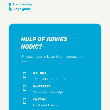
Handleiding
Met montageraam
Logo guide
Nee
Inbouwmontage (stucwerk)
Ja
Geschikt voor vloerpot
HULP OF ADVIES
Nee
NODIG?
Geschikt voor wandgoot
Nee
Wij staan voor je klaar! Neem contact met
ons op!
Geschikt voor inbouwinstallatie (geen stucwerk)
Nee
BEL ONS
Tekstveld/beschrijvingsvlak
+31 (0)85 – 489 05 25
Nee
WHATSAPP
Materiaal
Stuur een berichtje
Kunststof
CHAT NU
Materiaalkwaliteit
Chat met Dimmy