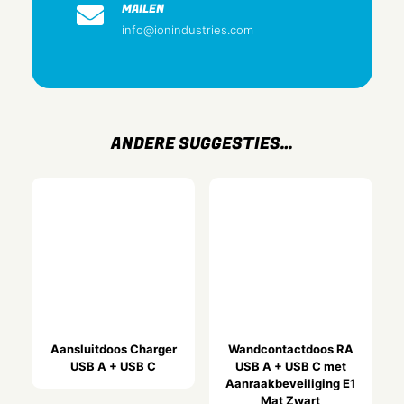
Thermoplast
MAILEN
info@ionindustries.com
Halogeenvrij
Ja
Antibacteriële behandeling
Nee
Oppervlaktebescherming
ANDERE SUGGESTIES…
Gelakt
Uitvoering oppervlakte
Mat
Kleur
Mat Alpin Wit
RAL-nummer (vergelijkbaar)
9.016
Transparant
Aansluitdoos Charger
Wandcontactdoos RA
USB A + USB C
USB A + USB C met
Nee
Aanraakbeveiliging E1
Met klapdeksel
Mat Zwart