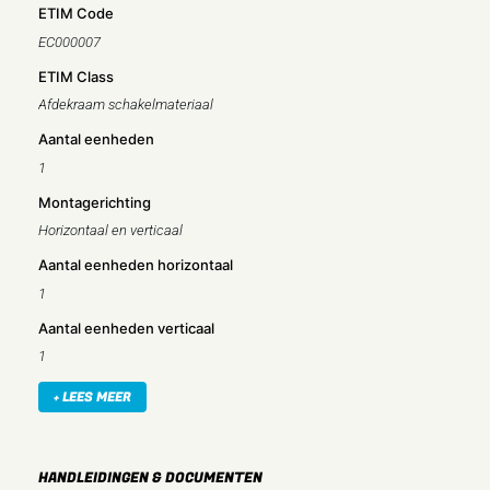
ETIM Code
EC000007
ETIM Class
Afdekraam schakelmateriaal
Aantal eenheden
1
Montagerichting
Horizontaal en verticaal
Aantal eenheden horizontaal
1
Aantal eenheden verticaal
1
Aantal modules horizontaal (bij modulair systeem)
+ LEES MEER
1
Aantal modules verticaal (bij modulair systeem)
HANDLEIDINGEN & DOCUMENTEN
1