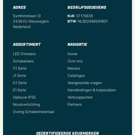
ADRES
BEDRIJFSGEGEVENS
Symfonielaan 12
KvK
: 57176639
3438 EV Nieuwegein
BTW
: NL852469391B01
Nederland
ASSORTIMENT
NAVIGATIE
LED Dimmers
Home
Schakelaars
Over ons
V1 Serie
Nieuws
J1 Serie
Catalogus
D1 Serie
Veelgestelde vragen
E1 Serie
Handleidingen & hulpstukken
Opbouw IP55
Verkooppunten
Noodverlichting
Partners
Overig Schakelmateriaal
GECERTIFICEERDE KEURMERKEN