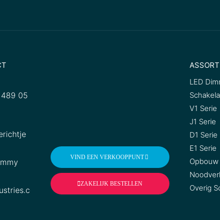
CT
ASSORT
LED Dim
 489 05
Schakela
V1 Serie
J1 Serie
erichtje
D1 Serie
E1 Serie
VIND EEN VERKOOPPUNT
Opbouw 
Dimmy
Noodverl
ZAKELIJK BESTELLEN
Overig S
ustries.com