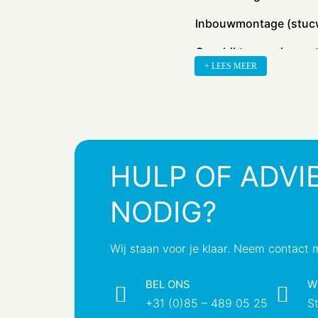
Inbouwmontage (stuc
Geschikt voor vloerpo
+ LEES MEER
Geschikt voor wandgo
Geschikt voor
inbouwinstallatie (gee
stucwerk)
HULP OF ADVI
Tekstveld/beschrijvin
Materiaal
NODIG?
Materiaalkwaliteit
Wij staan voor je klaar. Neem contact 
Halogeenvrij
BEL ONS
Antibacteriële behand
W
+31 (0)85 – 489 05 25
S
Oppervlaktebescherm