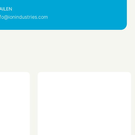
AILEN
e
Mat
nfo@ionindustries.com
Mat Zwart
baar)
9.017
Nee
Nee
P)
IP20
IK00
Klem-/schroefbevestiging
0.071 mtr
0.011 mtr
0.071 mtr