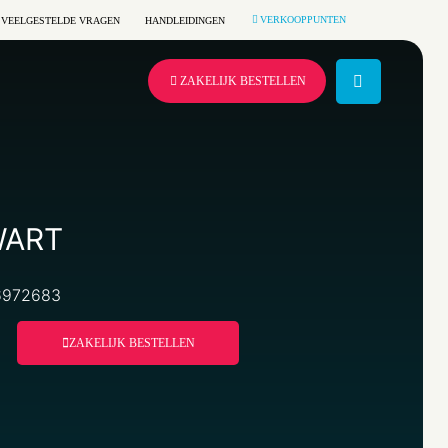
VERKOOPPUNTEN
VEELGESTELDE VRAGEN
HANDLEIDINGEN
ZAKELIJK BESTELLEN
WART
36972683
ZAKELIJK BESTELLEN