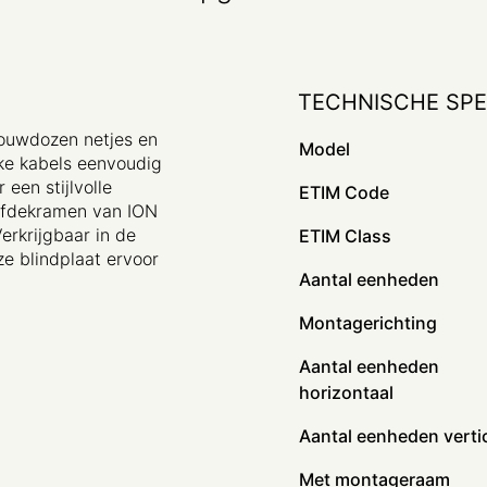
TECHNISCHE SPE
bouwdozen netjes en
Model
jke kabels eenvoudig
een stijlvolle
ETIM Code
 afdekramen van ION
Verkrijgbaar in de
ETIM Class
ze blindplaat ervoor
Aantal eenheden
Montagerichting
Aantal eenheden
horizontaal
Aantal eenheden verti
Met montageraam