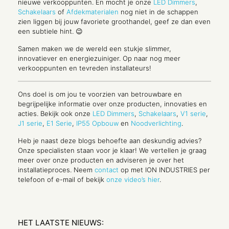
nieuwe verkooppunten. En mocht je onze
LED Dimmers
,
Schakelaars
of
Afdekmaterialen
nog niet in de schappen
zien liggen bij jouw favoriete groothandel, geef ze dan even
een subtiele hint. 😉
Samen maken we de wereld een stukje slimmer,
innovatiever en energiezuiniger. Op naar nog meer
verkooppunten en tevreden installateurs!
Ons doel is om jou te voorzien van betrouwbare en
begrijpelijke informatie over onze producten, innovaties en
acties. Bekijk ook onze
LED Dimmers
,
Schakelaars
,
V1 serie
,
J1 serie
,
E1 Serie
,
IP55 Opbouw
en
Noodverlichting
.
Heb je naast deze blogs behoefte aan deskundig advies?
Onze specialisten staan voor je klaar! We vertellen je graag
meer over onze producten en adviseren je over het
installatieproces. Neem
contact
op met ION INDUSTRIES per
telefoon of e-mail of bekijk
onze video’s hier
.
HET LAATSTE NIEUWS: