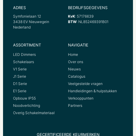
ADRES
BEDRIJFSGEGEVENS
Symfonielaan 12
KvK
: 57176639
3438 EV Nieuwegein
BTW
: NL852469391B01
Nederland
ASSORTIMENT
NAVIGATIE
LED Dimmers
Home
Schakelaars
Over ons
V1 Serie
Nieuws
J1 Serie
Catalogus
D1 Serie
Veelgestelde vragen
E1 Serie
Handleidingen & hulpstukken
Opbouw IP55
Verkooppunten
Noodverlichting
Partners
Overig Schakelmateriaal
GECERTIFICEERDE KEURMERKEN