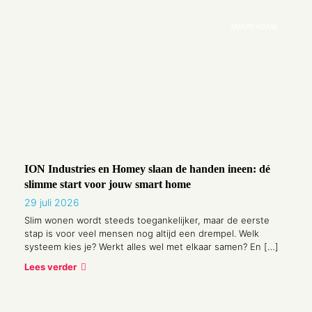
SMART HOME
ION Industries en Homey slaan de handen ineen: dé
ION 
slimme start voor jouw smart home
Inten
29 juli 2026
4 jun
Slim wonen wordt steeds toegankelijker, maar de eerste
Een f
stap is voor veel mensen nog altijd een drempel. Welk
wij b
systeem kies je? Werkt alles wel met elkaar samen? En
[…]
stond
Tech
Lees verder
Lees